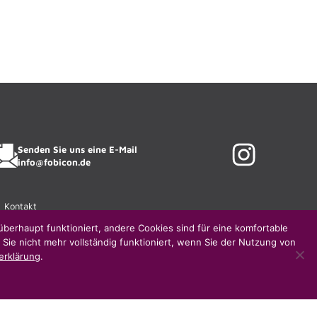
Senden Sie uns eine E-Mail
info@fobicon.de
Kontakt
AGB & Widerrufsrecht
überhaupt funktioniert, andere Cookies sind für eine komfortable
 Sie nicht mehr vollständig funktioniert, wenn Sie der Nutzung von
Haftungsausschluss
erklärung
.
Gender-Hinweis
Impressum
Mein FOBICON
Vertrag widerrufen