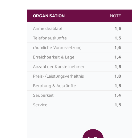
ORGANISATION
NOTE
Anmeldeablauf
1,5
Telefonauskünfte
1,5
räumliche Voraussetzung
1,6
Erreichbarkeit & Lage
1,4
Anzahl der Kursteilnehmer
1,5
Preis-/Leistungsverhältnis
1,8
Beratung & Auskünfte
1,5
Sauberkeit
1,4
Service
1,5