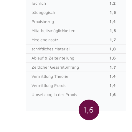
fachlich
1,2
pädagogisch
1,5
Praxisbezug
1,4
Mitarbeitsmöglichkeiten
1,5
Medieneinsatz
1,7
schriftliches Material
1,8
Ablauf & Zeiteinteilung
1,6
Zeitlicher Gesamtumfang
1,7
Vermittlung Theorie
1,4
Vermittlung Praxis
1,4
Umsetzung in der Praxis
1,6
1,6