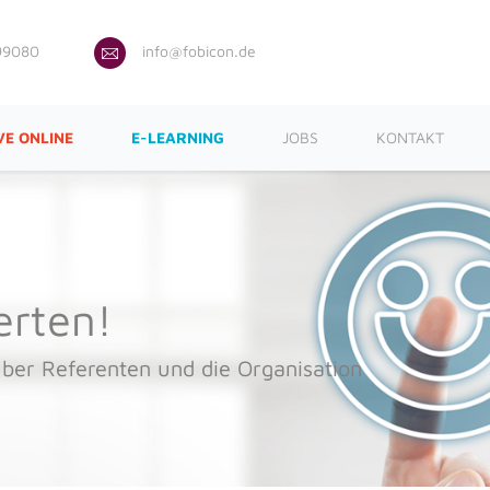
99080
info@fobicon.de
VE ONLINE
E-LEARNING
JOBS
KONTAKT
erten!
ber Referenten und die Organisation