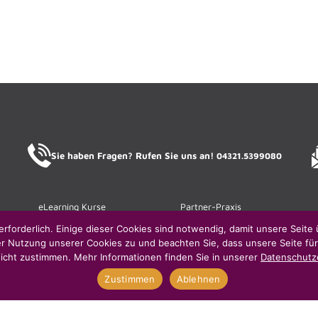
Sie haben Fragen? Rufen Sie uns an!
04321.5399080
eLearning Kurse
Partner-Praxis
REHA Neumünster
erforderlich. Einige dieser Cookies sind notwendig, damit unsere Seite 
er Nutzung unserer Cookies zu und beachten Sie, dass unsere Seite für
FOBICON Essen
icht zustimmen. Mehr Informationen finden Sie in unserer
Datenschutz
FOBICON Fulda
Zustimmen
Ablehnen
THERAjobs
SANOVUM
Unternehmensgruppe